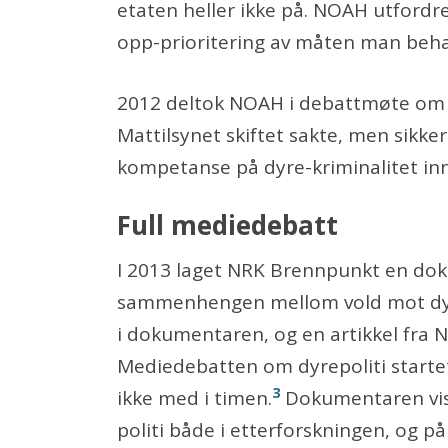
etaten heller ikke på. NOAH utfordrer
opp-prioritering av måten man beha
2012 deltok NOAH i debattmøte om dy
Mattilsynet skiftet sakte, men sikke
kompetanse på dyre-kriminalitet inne
Full mediedebatt
I 2013 laget NRK Brennpunkt en dok
sammenhengen mellom vold mot dy
i dokumentaren, og en artikkel fra 
Mediedebatten om dyrepoliti startet f
3
ikke med i timen.
Dokumentaren vist
politi både i etterforskningen, og p