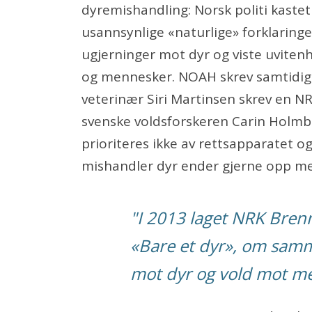
dyremishandling: Norsk politi kastet 
usannsynlige «naturlige» forklaring
ugjerninger mot dyr og viste uvitenh
og mennesker. NOAH skrev samtidig f
veterinær Siri Martinsen skrev en 
svenske voldsforskeren Carin Holmbe
prioriteres ikke av rettsapparatet o
mishandler dyr ender gjerne opp m
"I 2013 laget NRK Bre
«Bare et dyr», om sa
mot dyr og vold mot m