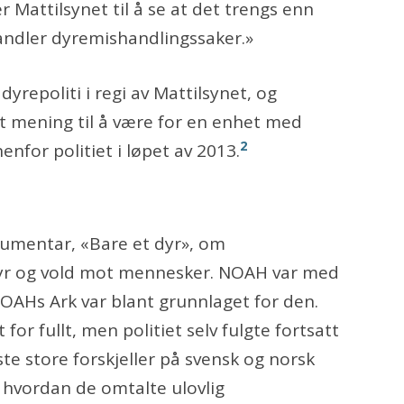
 Mattilsynet til å se at det trengs enn
ndler dyremishandlingssaker.»
repoliti i regi av Mattilsynet, og
rt mening til å være for en enhet med
2
nfor politiet i løpet av 2013.
umentar, «Bare et dyr», om
r og vold mot mennesker. NOAH var med
NOAHs Ark var blant grunnlaget for den.
or fullt, men politiet selv fulgte fortsatt
e store forskjeller på svensk og norsk
å hvordan de omtalte ulovlig