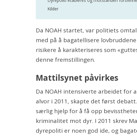
Dyrepoliti etableres og motstanden forsvinne
Kilder
Da NOAH startet, var politiets omta
med på å bagatellisere lovbruddene
risikere å karakteriseres som «guttes
denne fremstillingen.
Mattilsynet påvirkes
Da NOAH intensiverte arbeidet for at
alvor i 2011, skapte det først debatt.
særlig hjelp for å få opp bevissthet
kriminalitet mot dyr. I 2011 skrev M
dyrepoliti er noen god ide, og bagat