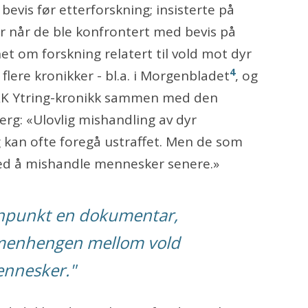
bevis før etterforskning; insisterte på
er når de ble konfrontert med bevis på
et om forskning relatert til vold mot dyr
4
lere kronikker - bl.a. i Morgenbladet
, og
NRK Ytring-kronikk sammen med den
rg: «Ulovlig mishandling av dyr
g kan ofte foregå ustraffet. Men de som
ed å mishandle mennesker senere.»
nnpunkt en dokumentar,
mmenhengen mellom vold
ennesker."