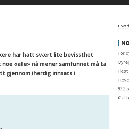
Hovedf
NO
For d
kere har hatt svært lite bevissthet
Dyrep
itt noe «alle» nå mener samfunnet må ta
Flest
tt gjennom iherdig innsats i
Hevet
§32 o
Økt b