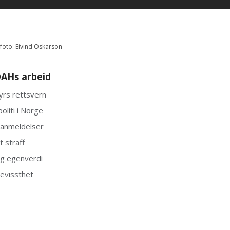
oto: Eivind Oskarson
AHs arbeid
yrs rettsvern
oliti i Norge
 anmeldelser
 straff
g egenverdi
evissthet