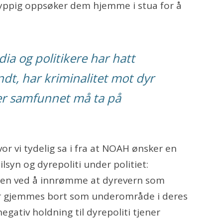
hyppig oppsøker dem hjemme i stua for å
ia og politikere har hatt
ndt, har kriminalitet mot dyr
ner samfunnet må ta på
or vi tydelig sa i fra at NOAH ønsker en
syn og dyrepoliti under politiet:
ngen ved å innrømme at dyrevern som
ør gjemmes bort som underområde i deres
gativ holdning til dyrepoliti tjener