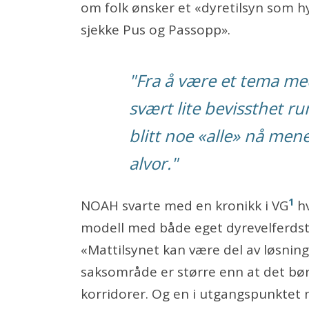
om folk ønsker et «dyretilsyn som 
sjekke Pus og Passopp».
"Fra å være et tema med
svært lite bevissthet ru
blitt noe «alle» nå me
alvor."
1
NOAH svarte med en kronikk i VG
hv
modell med både eget dyrevelferdstil
«Mattilsynet kan være del av løsni
saksområde er større enn at det b
korridorer. Og en i utgangspunktet ne