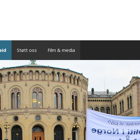
eid
Støtt oss
Film & media