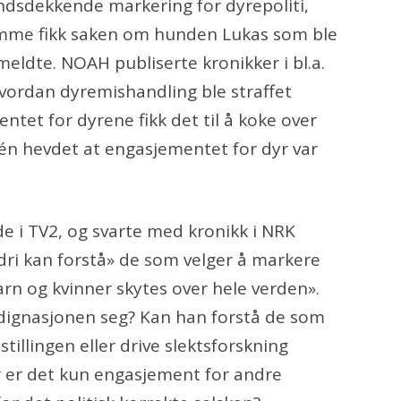
dsdekkende markering for dyrepoliti,
amme fikk saken om hunden Lukas som ble
eldte. NOAH publiserte kronikker i bl.a.
ordan dyremishandling ble straffet
tet for dyrene fikk det til å koke over
én hevdet at engasjementet for dyr var
 TV2, og svarte med kronikk i NRK
aldri kan forstå» de som velger å markere
arn og kvinner skytes over hele verden».
ndignasjonen seg? Kan han forstå de som
tillingen eller drive slektsforskning
r er det kun engasjement for andre