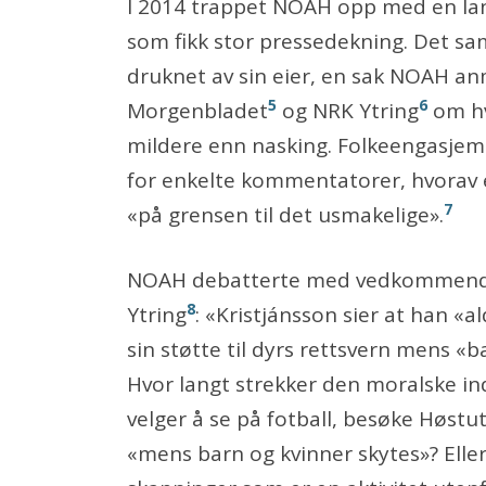
I 2014 trappet NOAH opp med en lan
som fikk stor pressedekning. Det s
druknet av sin eier, en sak NOAH anm
5
6
Morgenbladet
og NRK Ytring
om hv
mildere enn nasking. Folkeengasjemen
for enkelte kommentatorer, hvorav 
7
«på grensen til det usmakelige».
NOAH debatterte med vedkommende i
8
Ytring
: «Kristjánsson sier at han «
sin støtte til dyrs rettsvern mens «b
Hvor langt strekker den moralske i
velger å se på fotball, besøke Høstuts
«mens barn og kvinner skytes»? Elle