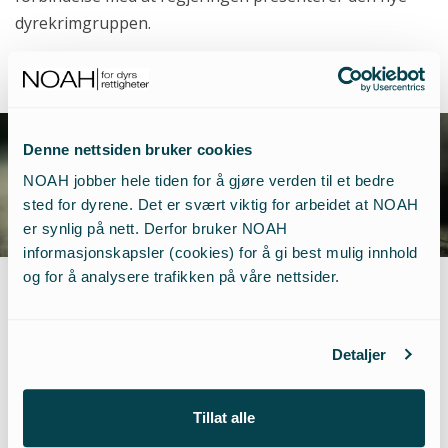
dyrekrimgruppen.
Alt materiale tilhører TV2.
Denne nettsiden bruker cookies
NOAH jobber hele tiden for å gjøre verden til et bedre
sted for dyrene. Det er svært viktig for arbeidet at NOAH
er synlig på nett. Derfor bruker NOAH
informasjonskapsler (cookies) for å gi best mulig innhold
og for å analysere trafikken på våre nettsider.
NOAH jobber hardt for å
Detaljer
motvirke utnytting og
Tillat alle
mishandling av dyr,