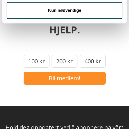
MEN VI TRENGER
DIN
Kun nødvendige
HJELP.
100 kr
200 kr
400 kr
Bli medlem!
Hold deg oppdatert ved å abonnere på vårt