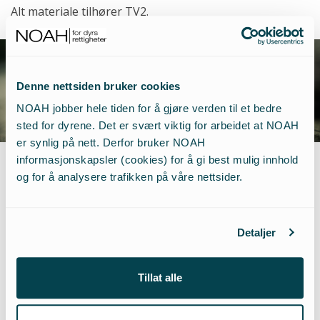
Alt materiale tilhører TV2.
Denne nettsiden bruker cookies
NOAH jobber hele tiden for å gjøre verden til et bedre
sted for dyrene. Det er svært viktig for arbeidet at NOAH
er synlig på nett. Derfor bruker NOAH
informasjonskapsler (cookies) for å gi best mulig innhold
og for å analysere trafikken på våre nettsider.
NOAH jobber hardt for å
motvirke utnytting og
Detaljer
mishandling av dyr,
Tillat alle
MEN VI TRENGER
DIN