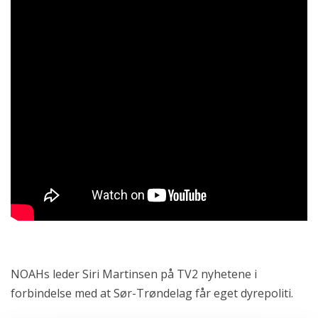
NOAHs leder Siri Martinsen på TV2 nyhetene i
forbindelse med at Sør-Trøndelag får eget dyrepoliti.